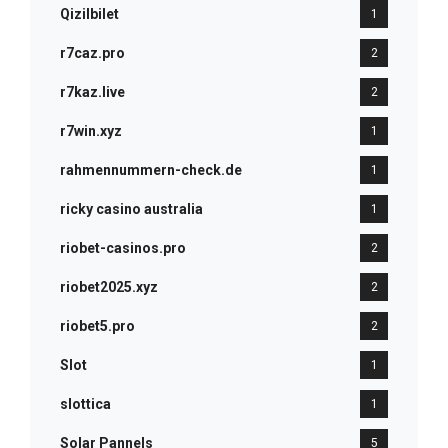
Qizilbilet
1
r7caz.pro
2
r7kaz.live
2
r7win.xyz
1
rahmennummern-check.de
1
ricky casino australia
1
riobet-casinos.pro
2
riobet2025.xyz
2
riobet5.pro
2
Slot
1
slottica
1
Solar Pannels
5