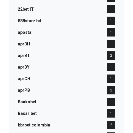
22bet IT
1
888starz bd
1
aposta
1
aprBH
1
aprBT
2
aprBY
1
aprCH
1
aprPB
2
Bankobet
1
Basaribet
1
bbrbet colombia
2