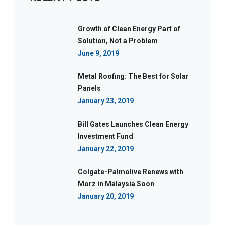
Growth of Clean Energy Part of
Solution, Not a Problem
June 9, 2019
Metal Roofing: The Best for Solar
Panels
January 23, 2019
Bill Gates Launches Clean Energy
Investment Fund
January 22, 2019
Colgate-Palmolive Renews with
Morz in Malaysia Soon
January 20, 2019