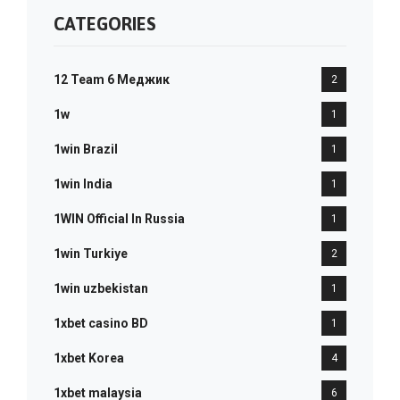
CATEGORIES
12 Team 6 Меджик
2
1w
1
1win Brazil
1
1win India
1
1WIN Official In Russia
1
1win Turkiye
2
1win uzbekistan
1
1xbet casino BD
1
1xbet Korea
4
1xbet malaysia
6