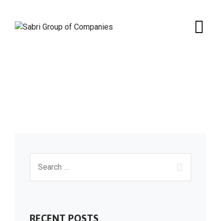
Skip
to
content
RECENT POSTS