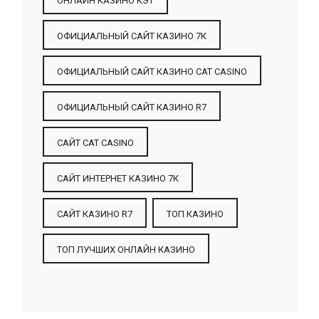
ОНЛАЙН КАЗИНО КЭТ
ОФИЦИАЛЬНЫЙ САЙТ КАЗИНО 7К
ОФИЦИАЛЬНЫЙ САЙТ КАЗИНО CAT CASINO
ОФИЦИАЛЬНЫЙ САЙТ КАЗИНО R7
САЙТ CAT CASINO
САЙТ ИНТЕРНЕТ КАЗИНО 7К
САЙТ КАЗИНО R7
ТОП КАЗИНО
ТОП ЛУЧШИХ ОНЛАЙН КАЗИНО