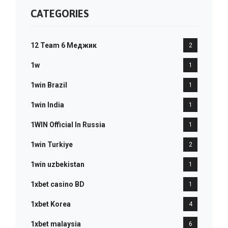
CATEGORIES
12 Team 6 Меджик
2
1w
1
1win Brazil
1
1win India
1
1WIN Official In Russia
1
1win Turkiye
2
1win uzbekistan
1
1xbet casino BD
1
1xbet Korea
4
1xbet malaysia
6