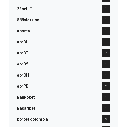
22bet IT
1
888starz bd
1
aposta
1
aprBH
1
aprBT
2
aprBY
1
aprCH
1
aprPB
2
Bankobet
1
Basaribet
1
bbrbet colombia
2