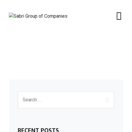
Skip
to
content
RECENT POSTS