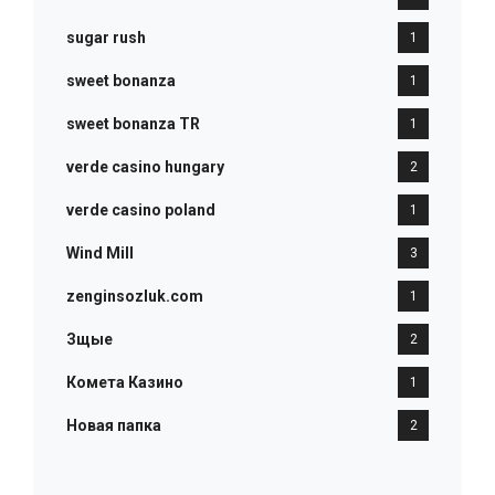
sugar rush
1
sweet bonanza
1
sweet bonanza TR
1
verde casino hungary
2
verde casino poland
1
Wind Mill
3
zenginsozluk.com
1
Зщые
2
Комета Казино
1
Новая папка
2