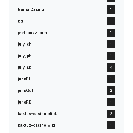
Gama Casino
1
gb
1
jeetsbuzz.com
1
july_ch
1
july_pb
1
july_sb
4
juneBH
1
juneGof
2
juneRB
1
kaktus-casino.click
2
kaktuz-casino.wiki
1