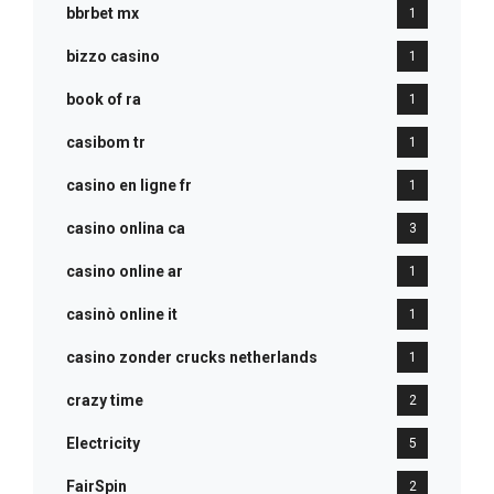
bbrbet mx
1
bizzo casino
1
book of ra
1
casibom tr
1
casino en ligne fr
1
casino onlina ca
3
casino online ar
1
casinò online it
1
casino zonder crucks netherlands
1
crazy time
2
Electricity
5
FairSpin
2