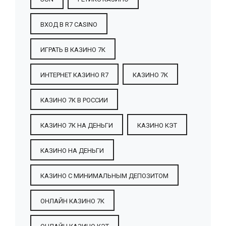
ВХОД В R7 CASINO
ИГРАТЬ В КАЗИНО 7К
ИНТЕРНЕТ КАЗИНО R7
КАЗИНО 7К
КАЗИНО 7К В РОССИИ
КАЗИНО 7К НА ДЕНЬГИ
КАЗИНО КЭТ
КАЗИНО НА ДЕНЬГИ
КАЗИНО С МИНИМАЛЬНЫМ ДЕПОЗИТОМ
ОНЛАЙН КАЗИНО 7К